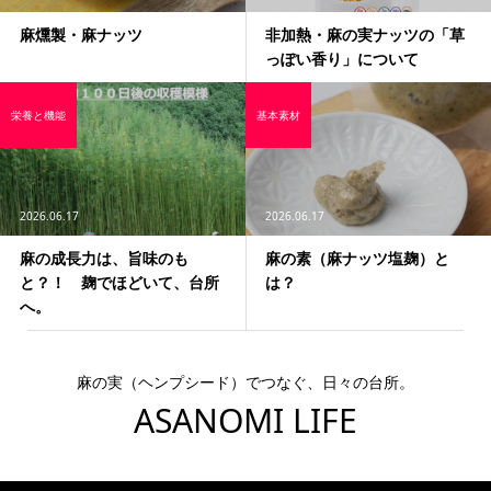
麻燻製・麻ナッツ
非加熱・麻の実ナッツの「草
っぽい香り」について
栄養と機能
基本素材
2026.06.17
2026.06.17
麻の成長力は、旨味のも
麻の素（麻ナッツ塩麹）と
と？！ 麹でほどいて、台所
は？
へ。
麻の実（ヘンプシード）でつなぐ、日々の台所。
ASANOMI LIFE