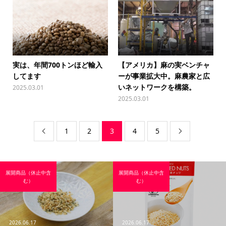
実は、年間700トンほど輸入
【アメリカ】麻の実ベンチャ
してます
ーが事業拡大中。麻農家と広
いネットワークを構築。
2025.03.01
2025.03.01
1
2
3
4
5


展開商品（休止中含
展開商品（休止中含
む）
む）
2026.06.17
2026.06.17