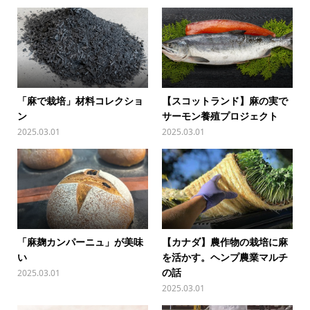
「麻で栽培」材料コレクショ
【スコットランド】麻の実で
ン
サーモン養殖プロジェクト
2025.03.01
2025.03.01
「麻麹カンパーニュ」が美味
【カナダ】農作物の栽培に麻
い
を活かす。ヘンプ農業マルチ
の話
2025.03.01
2025.03.01