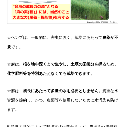
☆ヘンプは、一般的に、害虫に強く、栽培にあたって
農薬が不
要
です。
☆麻は、
根を地中深くまで生やし、土壌の栄養分を採る
ため
、
化学肥料等を特別あたえなくても栽培でき
ます。
☆麻は、
成長にあたって多量の水を必要としません。
貴重な水
資源を節約し、かつ、農薬等を使用しないために水汚染も防げ
ます。
※栽培の目的によって栽培方法は変わります。農薬や化学肥料