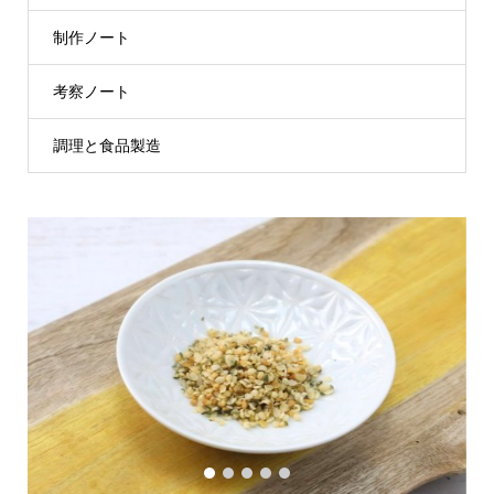
制作ノート
考察ノート
調理と食品製造
1
2
3
4
5