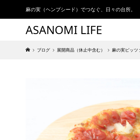
麻の実（ヘンプシード）でつなぐ、日々の台所。
ASANOMI LIFE
ブログ
展開商品（休止中含む）
麻の実ピッツ
【1/5】
麻の素（
験［麻の
は？
2025.03.
2026.06.
Takamasa
Takamasa