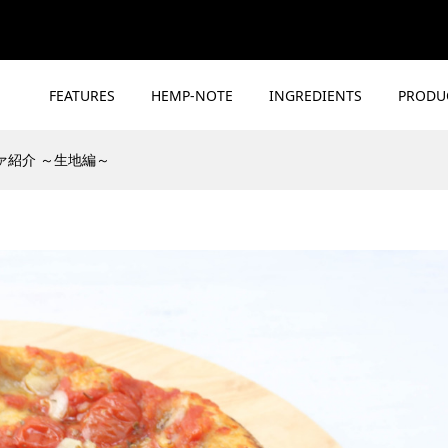
FEATURES
HEMP-NOTE
INGREDIENTS
PRODU
ァ紹介 ～生地編～
麻の実の美味しさ体
麻ナッツ塩麹）と
【2/5】料理を美味しくす
実実践講座］
麻［麻の実実践講座］
12
17
2025.03.12
 Kitamura
 Kitamura
Takamasa Kitamura