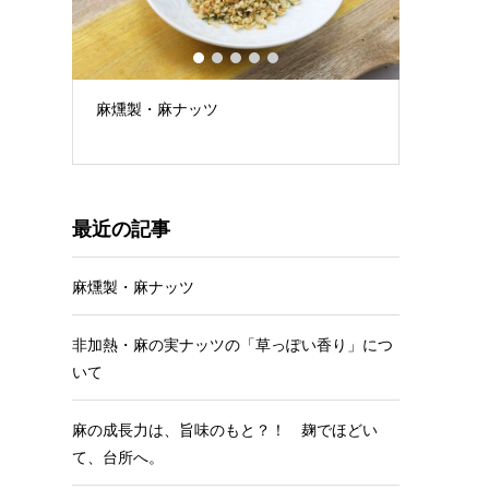
1
2
3
4
5
麻ナッツ
非加熱・麻の実ナッツの「草っぽ
り」について
最近の記事
麻燻製・麻ナッツ
非加熱・麻の実ナッツの「草っぽい香り」につ
いて
麻の成長力は、旨味のもと？！ 麹でほどい
て、台所へ。