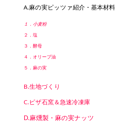
A.麻の実ピッツァ紹介・基本材料
１．小麦粉
２．塩
３．酵母
４．オリーブ油
５．麻の実
B.生地づくり
C.ピザ石窯＆急速冷凍庫
D.麻燻製・麻の実ナッツ