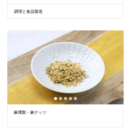
調理と食品製造
1
2
3
4
5
製・麻ナッツ
非加熱・麻の