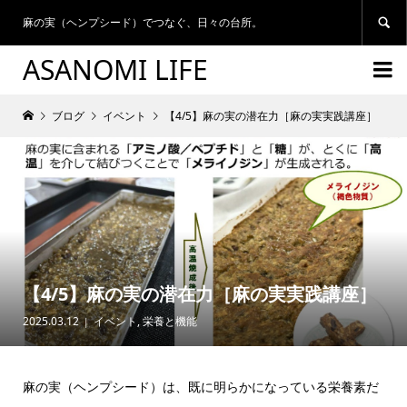
麻の実（ヘンプシード）でつなぐ、日々の台所。

ASANOMI LIFE

ブログ
イベント
【4/5】麻の実の潜在力［麻の実実践講座］
【4/5】麻の実の潜在力［麻の実実践講座］
2025.03.12
イベント
,
栄養と機能
麻の実（ヘンプシード）は、既に明らかになっている栄養素だ