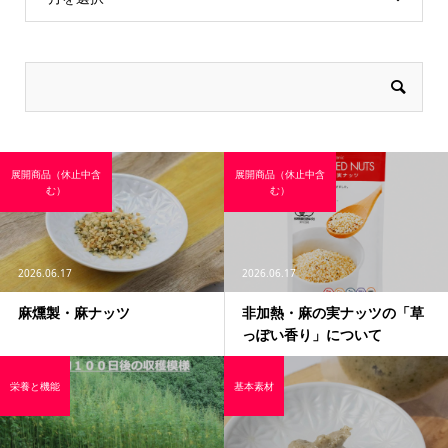
展開商品（休止中含
展開商品（休止中含
む）
む）
2026.06.17
2026.06.17
麻燻製・麻ナッツ
非加熱・麻の実ナッツの「草
っぽい香り」について
栄養と機能
基本素材