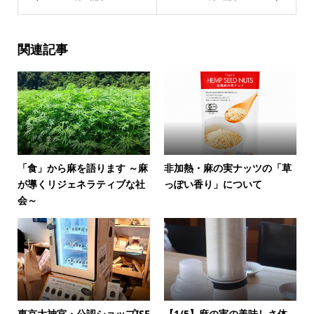
関連記事
「食」から麻を語ります ～麻
非加熱・麻の実ナッツの「草
が導くリジェネラティブな社
っぽい香り」について
会～
東京大神宮・公認ショップISE
【1/5】麻の実の美味しさ体