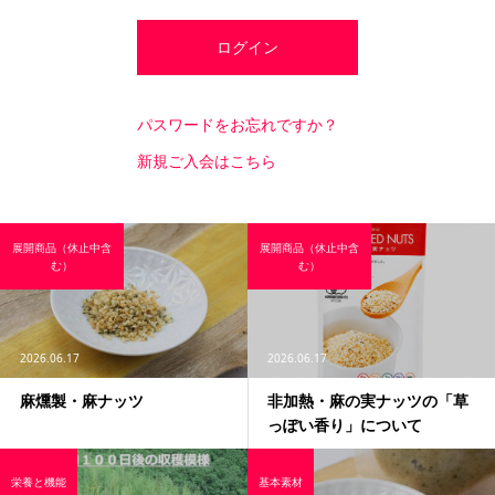
パスワードをお忘れですか？
新規ご入会はこちら
展開商品（休止中含
展開商品（休止中含
む）
む）
2026.06.17
2026.06.17
麻燻製・麻ナッツ
非加熱・麻の実ナッツの「草
っぽい香り」について
栄養と機能
基本素材